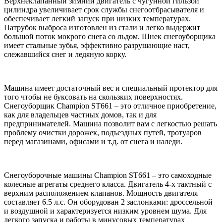
Верхнеклапанный зимний двигатель с чугунной гильзой
цилиндра увеличивает срок службы снегоотбрасывателя и
обеспечивает легкий запуск при низких температурах.
Патрубок выброса изготовлен из стали и легко выдержит
большой поток мокрого снега со льдом. Шнек снегоуборщика
имеет стальные зубья, эффективно разрушающие наст,
слежавшийся снег и ледяную корку.
Машина имеет достаточный вес и специальный протектор для
того чтобы не буксовать на скользких поверхностях.
Снегоуборщик Champion ST661 – это отличное приобретение,
как для владельцев частных домов, так и для
предпринимателей. Машина позволит вам с легкостью решать
проблему очистки дорожек, подъездных путей, тротуаров
перед магазинами, офисами и т.д. от снега и наледи.
Снегоуборочные машины Champion ST661 – это самоходные
колесные агрегаты среднего класса. Двигатель 4-х тактный с
верхним расположением клапанов. Мощность двигателя
составляет 6.5 л.с. Он оборудован 2 заслонками: дроссельной
и воздушной и характеризуется низким уровнем шума. Для
легкого запуска и работы в минусовых температурах