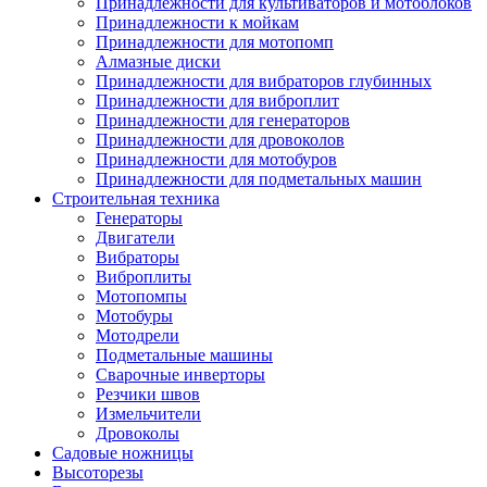
Принадлежности для культиваторов и мотоблоков
Принадлежности к мойкам
Принадлежности для мотопомп
Алмазные диски
Принадлежности для вибраторов глубинных
Принадлежности для виброплит
Принадлежности для генераторов
Принадлежности для дровоколов
Принадлежности для мотобуров
Принадлежности для подметальных машин
Строительная техника
Генераторы
Двигатели
Вибраторы
Виброплиты
Мотопомпы
Мотобуры
Мотодрели
Подметальные машины
Сварочные инверторы
Резчики швов
Измельчители
Дровоколы
Садовые ножницы
Высоторезы