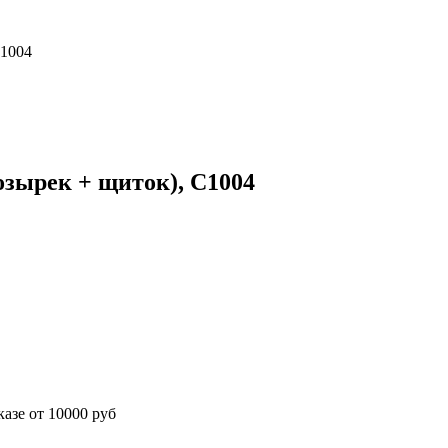
С1004
зырек + щиток), С1004
азе от 10000 руб