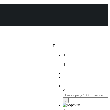
+7 (812) 648-17-22
+7 (800) 222-98-46
×
0