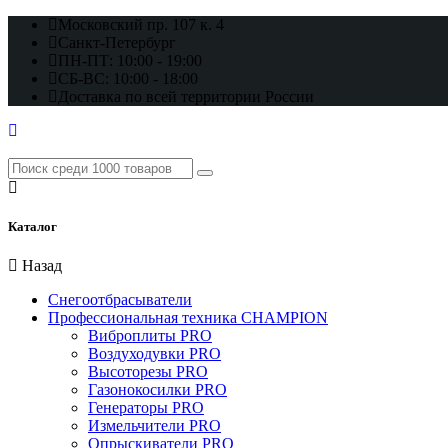
Московский пр. 107 к. 4
Санкт-Петербург
ПН-ПТ: 10:00 - 19:00
СБ-ВС: 10:00 - 18:00
Доставка по всей территории России
Каталог
Назад
Снегоотбрасыватели
Профессиональная техника CHAMPION
Виброплиты PRO
Воздуходувки PRO
Высоторезы PRO
Газонокосилки PRO
Генераторы PRO
Измельчители PRO
Опрыскиватели PRO