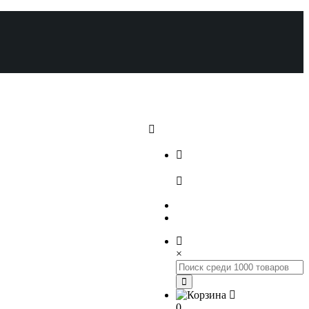
+7 (812) 648-17-22
+7 (800) 222-98-46
×
0