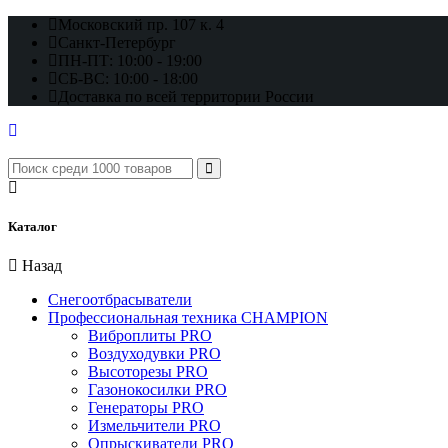
Московский пр. 107 к. 4
Санкт-Петербург
ПН-ПТ: 10:00 - 19:00
СБ-ВС: 10:00 - 18:00
Доставка по всей территории России
Каталог
Назад
Снегоотбрасыватели
Профессиональная техника CHAMPION
Виброплиты PRO
Воздуходувки PRO
Высоторезы PRO
Газонокосилки PRO
Генераторы PRO
Измельчители PRO
Опрыскиватели PRO