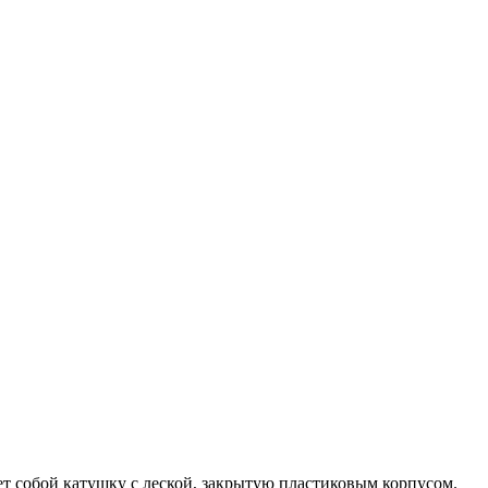
ет собой катушку с леской, закрытую пластиковым корпусом.