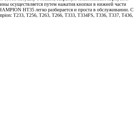
обины осуществляется путем нажатия кнопки в нижней части
CHAMPION HT35 легко разбирается и проста в обслуживании. С
on: T233, T256, T263, T266, T333, T334FS, T336, T337, T436,