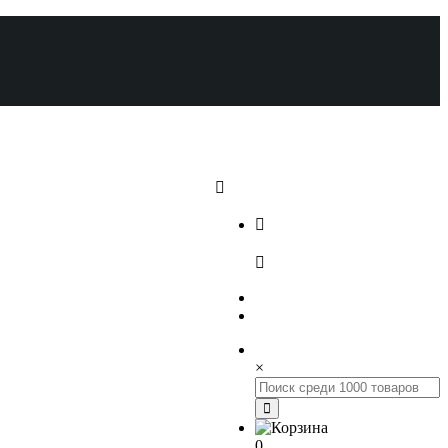
+7 (812) 648-17-22
+7 (800) 222-98-46
×
0