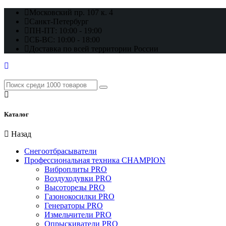
Московский пр. 107 к. 4
Санкт-Петербург
ПН-ПТ: 10:00 - 19:00
СБ-ВС: 10:00 - 18:00
Доставка по всей территории России
Каталог
Назад
Снегоотбрасыватели
Профессиональная техника CHAMPION
Виброплиты PRO
Воздуходувки PRO
Высоторезы PRO
Газонокосилки PRO
Генераторы PRO
Измельчители PRO
Опрыскиватели PRO