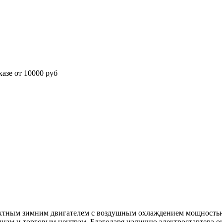
азе от 10000 руб
ным зимним двигателем с воздушным охлаждением мощностью 1
зинам и торговым центрам. Благодаря наличию электростартера о