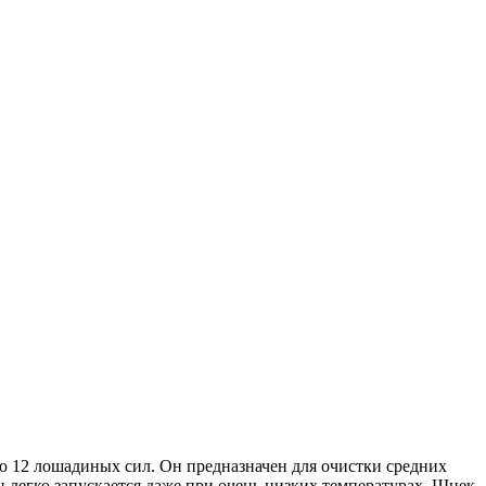
2 лошадиных сил. Он предназначен для очистки средних
н легко запускается даже при очень низких температурах. Шнек