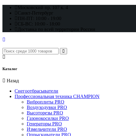
Московский пр. 107 к. 4
Санкт-Петербург
ПН-ПТ: 10:00 - 19:00
СБ-ВС: 10:00 - 18:00
Доставка по всей территории России
Каталог
Назад
Снегоотбрасыватели
Профессиональная техника CHAMPION
Виброплиты PRO
Воздуходувки PRO
Высоторезы PRO
Газонокосилки PRO
Генераторы PRO
Измельчители PRO
Опрыскиватели PRO