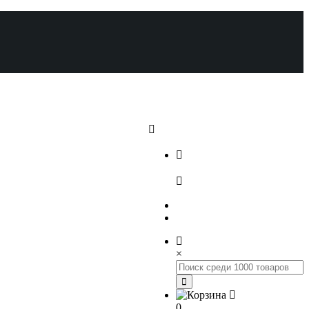
+7 (812) 648-17-22
+7 (800) 222-98-46
×
0