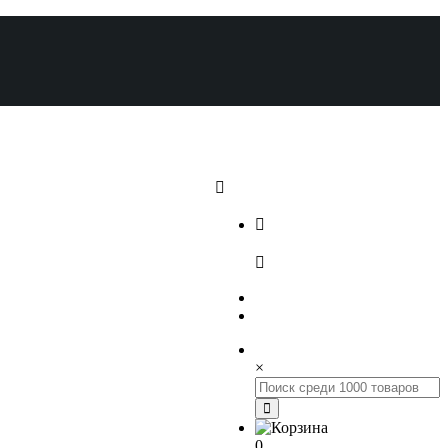
+7 (812) 648-17-22
+7 (800) 222-98-46
×
0