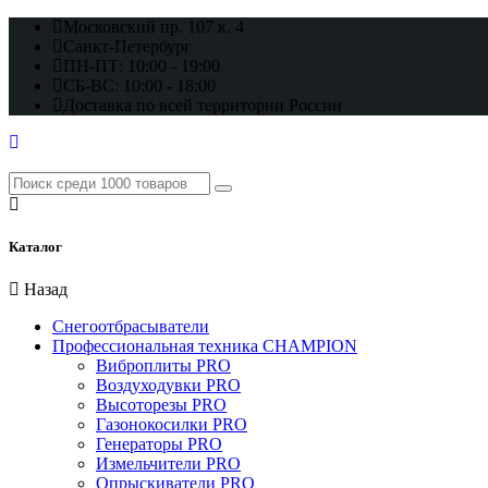
Московский пр. 107 к. 4
Санкт-Петербург
ПН-ПТ: 10:00 - 19:00
СБ-ВС: 10:00 - 18:00
Доставка по всей территории России
Каталог
Назад
Снегоотбрасыватели
Профессиональная техника CHAMPION
Виброплиты PRO
Воздуходувки PRO
Высоторезы PRO
Газонокосилки PRO
Генераторы PRO
Измельчители PRO
Опрыскиватели PRO