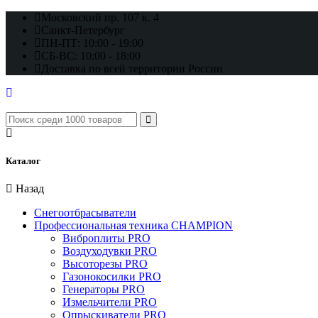
Московский пр. 107 к. 4
Санкт-Петербург
ПН-ПТ: 10:00 - 19:00
СБ-ВС: 10:00 - 18:00
Доставка по всей территории России
Каталог
Назад
Снегоотбрасыватели
Профессиональная техника CHAMPION
Виброплиты PRO
Воздуходувки PRO
Высоторезы PRO
Газонокосилки PRO
Генераторы PRO
Измельчители PRO
Опрыскиватели PRO