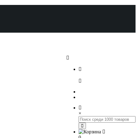
+7 (812) 648-17-22
+7 (800) 222-98-46
×
0