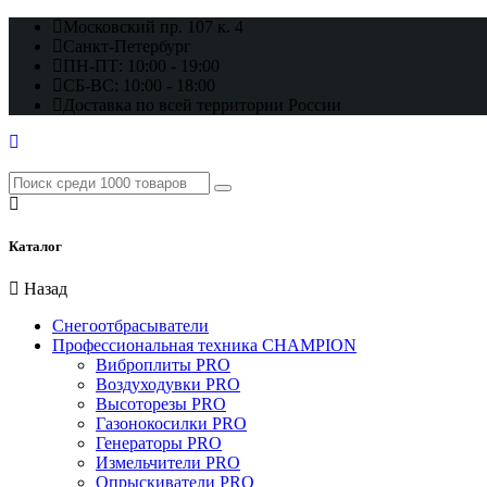
Московский пр. 107 к. 4
Санкт-Петербург
ПН-ПТ: 10:00 - 19:00
СБ-ВС: 10:00 - 18:00
Доставка по всей территории России
Каталог
Назад
Снегоотбрасыватели
Профессиональная техника CHAMPION
Виброплиты PRO
Воздуходувки PRO
Высоторезы PRO
Газонокосилки PRO
Генераторы PRO
Измельчители PRO
Опрыскиватели PRO