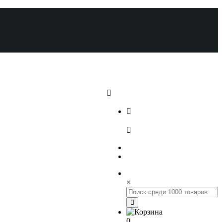
+7 (812) 648-17-22
+7 (800) 222-98-46
×
0